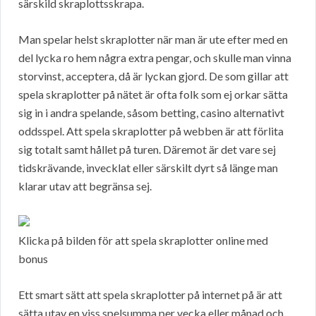
särskild skraplottsskrapa.
Man spelar helst skraplotter när man är ute efter med en
del lycka ro hem några extra pengar, och skulle man vinna
storvinst, acceptera, då är lyckan gjord. De som gillar att
spela skraplotter på nätet är ofta folk som ej orkar sätta
sig in i andra spelande, såsom betting, casino alternativt
oddsspel. Att spela skraplotter på webben är att förlita
sig totalt samt hållet på turen. Däremot är det vare sej
tidskrävande, invecklat eller särskilt dyrt så länge man
klarar utav att begränsa sej.
Klicka på bilden för att spela skraplotter online med
bonus
Ett smart sätt att spela skraplotter på internet på är att
sätta utav en viss spelsumma per vecka eller månad och