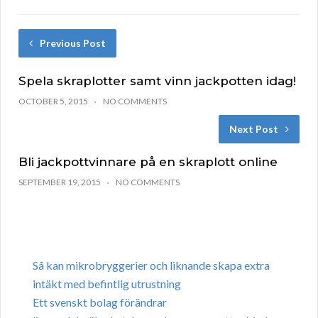
Previous Post
Spela skraplotter samt vinn jackpotten idag!
OCTOBER 5, 2015
NO COMMENTS
Next Post
Bli jackpottvinnare på en skraplott online
SEPTEMBER 19, 2015
NO COMMENTS
Så kan mikrobryggerier och liknande skapa extra
intäkt med befintlig utrustning
Ett svenskt bolag förändrar