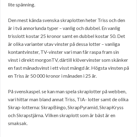
lite spänning.
Den mest kända svenska skraplotten heter Triss och den
är i två annorlunda typer – vanlig och dubbel. En vanlig
trisslott kostar 25 kronor samt en dubbel kostar 50. Det
är olika varianter utav vinster på dessa lotter – vanliga
kontantvinster, TV-vinster vari man får raspa fram sin
vinst i direkt morgonTV, därtill klövervinster som skänker
en fast månadsvinst i ett visst mängd år. Högsta vinsten på
en Triss är 50 000 kronor i månaden i 25 år.
På svenskaspel. se kan man spela skraplotter på webben,
vari hittar man bland annat Triss, TIA- lotter samt de olika
Skrap-lotterna: SkrapBingo, SkrapPyramid, SkrapKryss
och Skrapstjärna. Vilken skraplott som är bäst är en
smaksak.