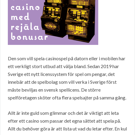
Den som vill spela casinospel på datorn eller i mobilen har
ett verkligt stort utbud att välja bland. Sedan 2019 har
Sverige ett nytt licenssystem för spel om pengar, det
innebär att de spelbolag som vill verka i Sverige först
måste beviljas en svensk spellicens. De större
spelföretagen sköter ofta flera spelsajter på samma gång.
Allt är inte guld som glimmar och det är viktigt att leta
efter ett casino som passar det egna sättet att spela på.
Allt du behöver göra är att lista ut vad du letar efter. En kul