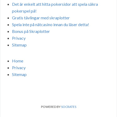
Det är enkelt att hitta pokersidor att spela säkra
pokerspel på!
Gratis tävlingar med skraplotter
Spela inte på nätcasino innan du läser detta!
Bonus på Skraplotter
Privacy
Sitemap
Home
Privacy
Sitemap
POWERED BY
SOCRATES