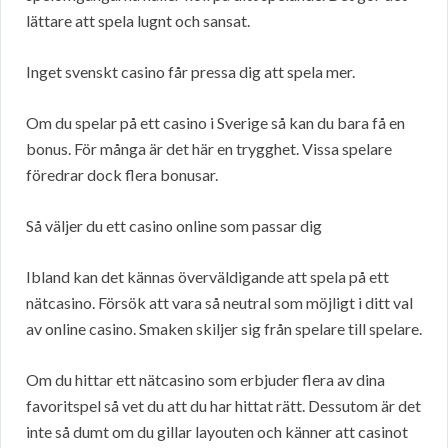
lättare att spela lugnt och sansat.
Inget svenskt casino får pressa dig att spela mer.
Om du spelar på ett casino i Sverige så kan du bara få en
bonus. För många är det här en trygghet. Vissa spelare
föredrar dock flera bonusar.
Så väljer du ett casino online som passar dig
Ibland kan det kännas överväldigande att spela på ett
nätcasino. Försök att vara så neutral som möjligt i ditt val
av online casino. Smaken skiljer sig från spelare till spelare.
Om du hittar ett nätcasino som erbjuder flera av dina
favoritspel så vet du att du har hittat rätt. Dessutom är det
inte så dumt om du gillar layouten och känner att casinot