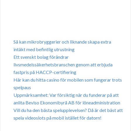
Så kan mikrobryggerier och liknande skapa extra
intäkt med befintlig utrustning
Ett svenskt bolag förändrar
livsmedelssäkerhetsbranschen genom att erbjuda
fastpris på HACCP-certifiering
Här kan du hitta casino för mobilen som fungerar trots
spelpaus
Uppmärksamhet: Var försiktig när du funderar på att
anlita Beviso Ekonomibyrå AB för löneadministration
Vill du ha den bästa spelupplevelsen? Då är det bäst att
spela videoslots på mobil istället för datorn!