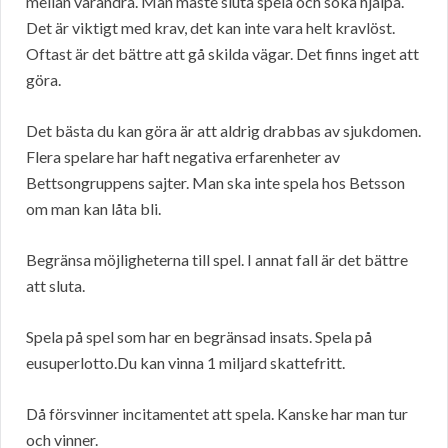
mellan varandra. Man måste sluta spela och söka hjälpa.
Det är viktigt med krav, det kan inte vara helt kravlöst.
Oftast är det bättre att gå skilda vägar. Det finns inget att
göra.
Det bästa du kan göra är att aldrig drabbas av sjukdomen.
Flera spelare har haft negativa erfarenheter av
Bettsongruppens sajter. Man ska inte spela hos Betsson
om man kan låta bli.
Begränsa möjligheterna till spel. I annat fall är det bättre
att sluta.
Spela på spel som har en begränsad insats. Spela på
eusuperlotto.Du kan vinna 1 miljard skattefritt.
Då försvinner incitamentet att spela. Kanske har man tur
och vinner.