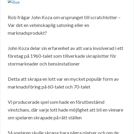
Rob frågar John Koza om ursprunget till scratchlotter –
Var det en vetenskaplig satsning eller en
marknadsprodukt?
John Koza delar sin erfarenhet av att vara involverad i ett
företag på 1960-talet som tillverkade skraplotter för
stormarknader och bensinstationer
Detta att skrapa en lott var en mycket populär form av
marknadsföring på 60-talet och 70-talet
Vi producerade spel som hade en förutbestämd
vinstchans, där varje lott hade möjlighet att bli en vinnare
om spelaren skrapade på rätt ställen
Så spelaren skulle skrapa bara några platser och om de