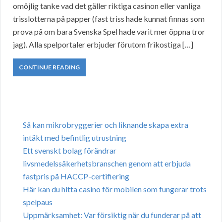
omöjlig tanke vad det gäller riktiga casinon eller vanliga
trisslotterna på papper (fast triss hade kunnat finnas som
prova på om bara Svenska Spel hade varit mer öppna tror
jag). Alla spelportaler erbjuder förutom frikostiga […]
CONTINUE READING
Så kan mikrobryggerier och liknande skapa extra
intäkt med befintlig utrustning
Ett svenskt bolag förändrar
livsmedelssäkerhetsbranschen genom att erbjuda
fastpris på HACCP-certifiering
Här kan du hitta casino för mobilen som fungerar trots
spelpaus
Uppmärksamhet: Var försiktig när du funderar på att