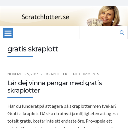
Search
for:
gratis skraplott
NOVEMBER 9, 2015
SKRAPLOTTER
NO COMMENTS
Lär dej vinna pengar med gratis
skraplotter
Har du funderat på att agera på skraplotter men tvekar?
Gratis skraplott Då ska du utnyttja möjligheten att agera
totalt gratis, kostar inte ett endaste öre. Provspela ett