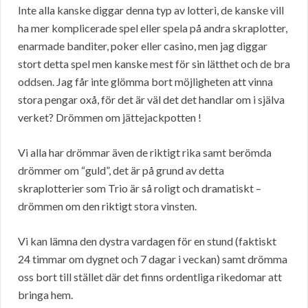
Inte alla kanske diggar denna typ av lotteri, de kanske vill
ha mer komplicerade spel eller spela på andra skraplotter,
enarmade banditer, poker eller casino, men jag diggar
stort detta spel men kanske mest för sin lätthet och de bra
oddsen. Jag får inte glömma bort möjligheten att vinna
stora pengar oxå, för det är väl det det handlar om i själva
verket? Drömmen om jättejackpotten !
Vi alla har drömmar även de riktigt rika samt berömda
drömmer om “guld”, det är på grund av detta
skraplotterier som Trio är så roligt och dramatiskt –
drömmen om den riktigt stora vinsten.
Vi kan lämna den dystra vardagen för en stund (faktiskt
24 timmar om dygnet och 7 dagar i veckan) samt drömma
oss bort till stället där det finns ordentliga rikedomar att
bringa hem.