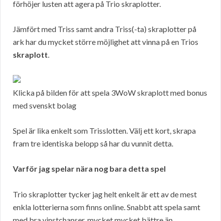
förhöjer lusten att agera på Trio skraplotter.
Jämfört med Triss samt andra Triss(-ta) skraplotter på
ark har du mycket större möjlighet att vinna på en Trios
skraplott
.
Klicka på bilden för att spela 3WoW skraplott med bonus
med svenskt bolag
Spel är lika enkelt som Trisslotten. Välj ett kort, skrapa
fram tre identiska belopp så har du vunnit detta.
Varför jag spelar nära nog bara detta spel
Trio skraplotter tycker jag helt enkelt är ett av de mest
enkla lotterierna som finns online. Snabbt att spela samt
med bra vinstchanser, mycket mycket bättre än