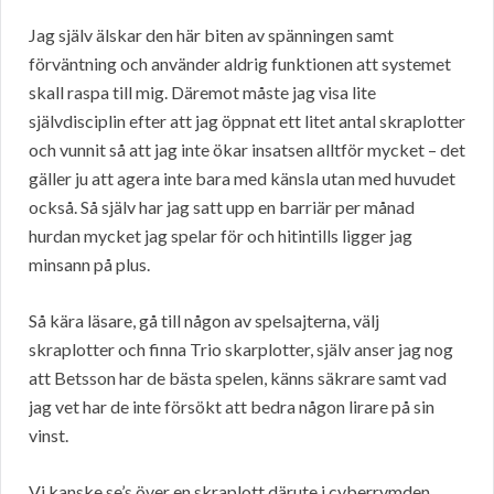
Jag själv älskar den här biten av spänningen samt
förväntning och använder aldrig funktionen att systemet
skall raspa till mig. Däremot måste jag visa lite
självdisciplin efter att jag öppnat ett litet antal skraplotter
och vunnit så att jag inte ökar insatsen alltför mycket – det
gäller ju att agera inte bara med känsla utan med huvudet
också. Så själv har jag satt upp en barriär per månad
hurdan mycket jag spelar för och hitintills ligger jag
minsann på plus.
Så kära läsare, gå till någon av spelsajterna, välj
skraplotter och finna Trio skarplotter, själv anser jag nog
att Betsson har de bästa spelen, känns säkrare samt vad
jag vet har de inte försökt att bedra någon lirare på sin
vinst.
Vi kanske se’s över en skraplott därute i cyberrymden,