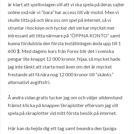
är klart att spelbolagen vill att vi ska spela på deras sajter
online oxå när vi ”bara” har access till vår mobil. Men vi
skulle titta på och lära oss om spel på internet, så vi
struntar i hockeyn och tycker det verkar mycket mer
intressant att titta närmare på ”ÖPPNA KONTO” samt
kunna fördubbla den första instättningen ända upp till 1
600 $. Med dagens kurs från Forex blir det i svenska
pengar lite knappt 12 000 kronor. Njaa, så mycket hade
jag inte tänkt att starta med även om det är mycket
frestande att få nära nog 12 000 kronor till ”skänks”
alternativt avgiftsfri.
Å andra sidan gratis tycker jag om och väljer alldenstund
främst klicka på knappen Skraplotter eftersom jag vill
spela på skraplotter vid mitt första besök på internet.
Här kan du hejda dig ett tag samt beundra den tjusiga