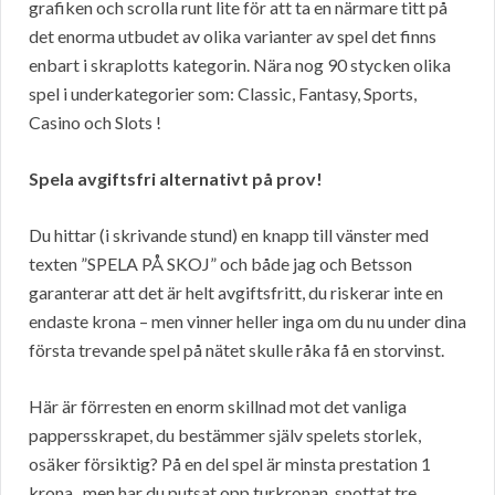
grafiken och scrolla runt lite för att ta en närmare titt på
det enorma utbudet av olika varianter av spel det finns
enbart i skraplotts kategorin. Nära nog 90 stycken olika
spel i underkategorier som: Classic, Fantasy, Sports,
Casino och Slots !
Spela avgiftsfri alternativt på prov!
Du hittar (i skrivande stund) en knapp till vänster med
texten ”SPELA PÅ SKOJ” och både jag och Betsson
garanterar att det är helt avgiftsfritt, du riskerar inte en
endaste krona – men vinner heller inga om du nu under dina
första trevande spel på nätet skulle råka få en storvinst.
Här är förresten en enorm skillnad mot det vanliga
pappersskrapet, du bestämmer själv spelets storlek,
osäker försiktig? På en del spel är minsta prestation 1
krona , men har du putsat opp turkronan, spottat tre