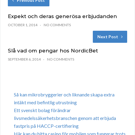
Previous Post
Expekt och deras generösa erbjudanden
OCTOBER 1, 2014
NO COMMENTS
Next Post
Slå vad om pengar hos NordicBet
SEPTEMBER 6, 2014
NO COMMENTS
Så kan mikrobryggerier och liknande skapa extra
intäkt med befintlig utrustning
Ett svenskt bolag förändrar
livsmedelssäkerhetsbranschen genom att erbjuda
fastpris på HACCP-certifiering
Här kan du hitta casino för mobilen som fungerar trots