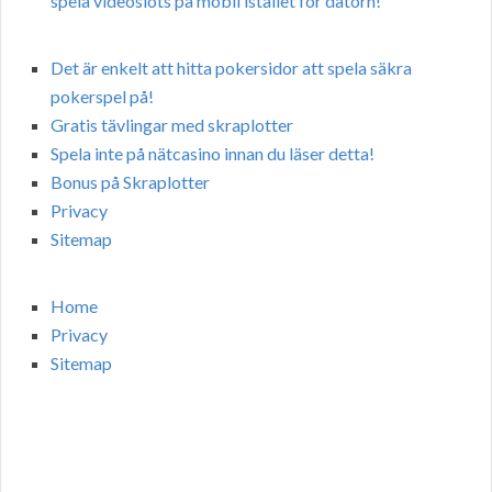
spela videoslots på mobil istället för datorn!
Det är enkelt att hitta pokersidor att spela säkra
pokerspel på!
Gratis tävlingar med skraplotter
Spela inte på nätcasino innan du läser detta!
Bonus på Skraplotter
Privacy
Sitemap
Home
Privacy
Sitemap