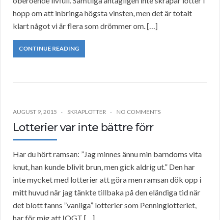
oberoende livfull. Samtliga antagligen inte skrapar lotter i
hopp om att inbringa högsta vinsten, men det är totalt
klart något vi är flera som drömmer om. […]
CONTINUE READING
AUGUST 9, 2015
SKRAPLOTTER
NO COMMENTS
Lotterier var inte bättre förr
Har du hört ramsan: ”Jag minnes ännu min barndoms vita
knut, han kunde blivit brun, men gick aldrig ut.” Den har
inte mycket med lotterier att göra men ramsan dök opp i
mitt huvud när jag tänkte tillbaka på den eländiga tid när
det blott fanns ”vanliga” lotterier som Penninglotteriet,
har för mig att IOGT […]