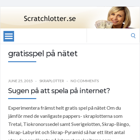
Search
for:
gratisspel på nätet
JUNE 25, 2015
SKRAPLOTTER
NO COMMENTS
Sugen på att spela på internet?
Experimentera främst helt gratis spel på nätet Om du
jämför med de vanligaste pappers- skraplotterna som
Tretal, Tiokronorssedel samt Sverigelotten, Skrap-Bingo,
Skrap-Labyrint och Skrap-Pyramid så har ett litet antal