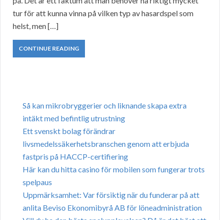
på. Det är ett faktum att man behöver ha riktigt mycket
tur för att kunna vinna på vilken typ av hasardspel som
helst, men […]
CONTINUE READING
Så kan mikrobryggerier och liknande skapa extra
intäkt med befintlig utrustning
Ett svenskt bolag förändrar
livsmedelssäkerhetsbranschen genom att erbjuda
fastpris på HACCP-certifiering
Här kan du hitta casino för mobilen som fungerar trots
spelpaus
Uppmärksamhet: Var försiktig när du funderar på att
anlita Beviso Ekonomibyrå AB för löneadministration